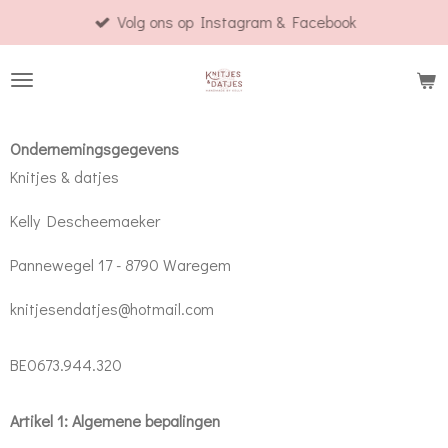
Volg ons op Instagram & Facebook
Ga
direct
naar
de
hoofdinhoud
Ondernemingsgegevens
Knitjes & datjes
Kelly Descheemaeker
Pannewegel 17 - 8790 Waregem
knitjesendatjes@hotmail.com
BE0673.944.320
Artikel 1: Algemene bepalingen