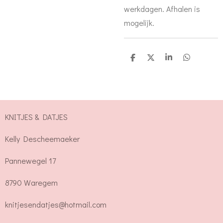
werkdagen. Afhalen is
mogelijk.
D
D
S
D
e
e
h
e
l
e
a
l
e
l
r
e
n
e
n
KNITJES & DATJES
Kelly Descheemaeker
Pannewegel 17
8790 Waregem
knitjesendatjes@hotmail.com