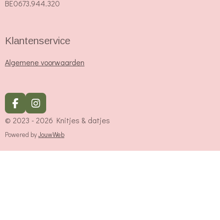
BE0673.944.320
Klantenservice
Algemene voorwaarden
F
I
a
n
© 2023 - 2026 Knitjes & datjes
c
s
e
t
Powered by
JouwWeb
b
a
o
g
o
r
k
a
m