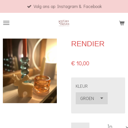
Volg ons op Instagram & Facebook
Ga
direct
naar
de
hoofdinhoud
RENDIER
€ 10,00
KLEUR
In