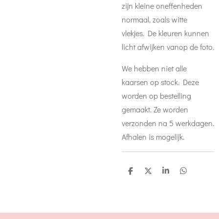
zijn kleine oneffenheden
normaal, zoals witte
vlekjes. De kleuren kunnen
licht afwijken vanop de foto.
We hebben niet alle
kaarsen op stock. Deze
worden op bestelling
gemaakt. Ze worden
verzonden na 5 werkdagen.
Afhalen is mogelijk.
D
D
S
D
e
e
h
e
l
e
a
l
e
l
r
e
n
e
n