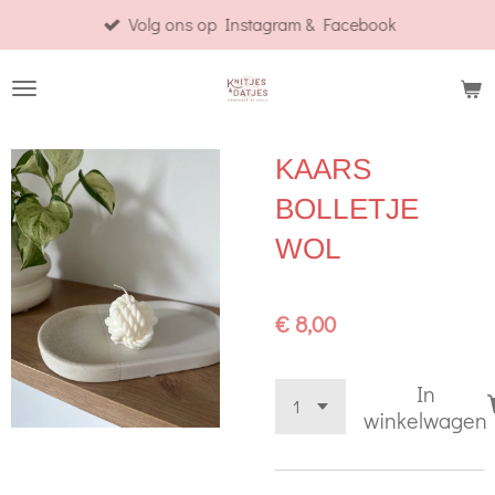
Volg ons op Instagram & Facebook
Ga
direct
naar
de
hoofdinhoud
KAARS
BOLLETJE
WOL
€ 8,00
In
winkelwagen