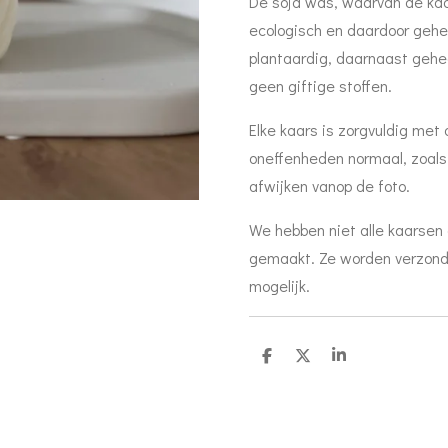
De soja was, waarvan de kaar
ecologisch en daardoor gehee
plantaardig, daarnaast gehee
geen giftige stoffen.
Elke kaars is zorgvuldig met
oneffenheden normaal, zoals 
afwijken vanop de foto.
We hebben niet alle kaarsen
gemaakt. Ze worden verzond
mogelijk.
D
D
S
e
e
h
l
e
a
e
l
r
n
e