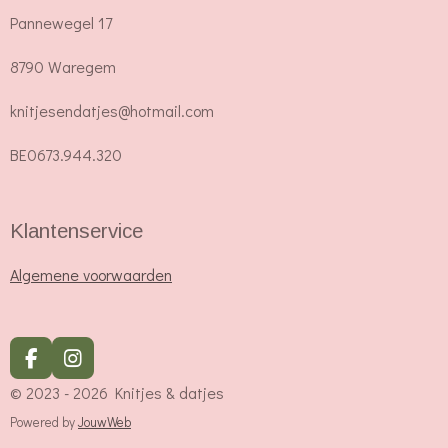
Pannewegel 17
8790 Waregem
knitjesendatjes@hotmail.com
BE0673.944.320
Klantenservice
Algemene voorwaarden
F
I
a
n
© 2023 - 2026 Knitjes & datjes
c
s
e
t
Powered by
JouwWeb
b
a