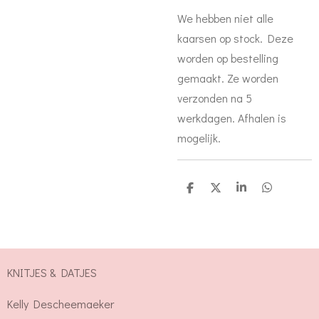
We hebben niet alle
kaarsen op stock. Deze
worden op bestelling
gemaakt. Ze worden
verzonden na 5
werkdagen. Afhalen is
mogelijk.
D
D
S
D
e
e
h
e
l
e
a
l
e
l
r
e
n
e
n
KNITJES & DATJES
Kelly Descheemaeker