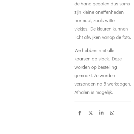
de hand gegoten dus soms
zijn kleine oneffenheden
normaal, zoals witte
vlekjes. De kleuren kunnen
licht afwijken vanop de foto.
We hebben niet alle
kaarsen op stock. Deze
worden op bestelling
gemaakt. Ze worden
verzonden na 5 werkdagen.
Afhalen is mogelijk.
D
D
S
D
e
e
h
e
l
e
a
l
e
l
r
e
n
e
n