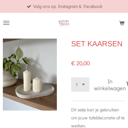
Volg ons op Instagram & Facebook
Ga
direct
naar
de
hoofdinhoud
SET KAARSEN
€ 20,00
In
winkelwagen
Dit setje kan je gebruiken
om jouw tafeldecoratie af te
werken.