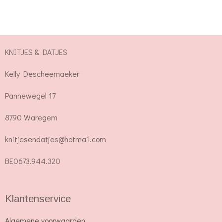
e
e
h
e
l
e
a
l
e
l
r
e
n
e
n
KNITJES & DATJES
Kelly Descheemaeker
Pannewegel 17
8790 Waregem
knitjesendatjes@hotmail.com
BE0673.944.320
Klantenservice
Algemene voorwaarden