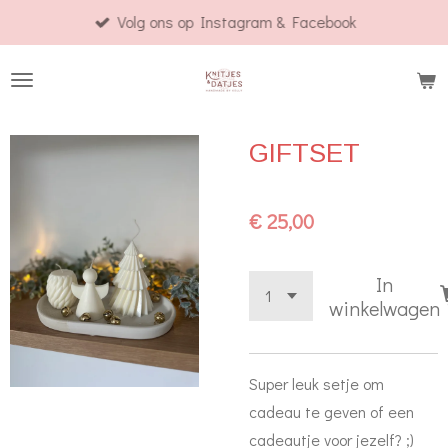
Volg ons op Instagram & Facebook
Ga
direct
naar
de
hoofdinhoud
GIFTSET
€ 25,00
In
winkelwagen
Super leuk setje om
cadeau te geven of een
cadeautje voor jezelf? ;)