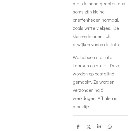
met de hand gegoten dus
soms zijn kleine
oneffenheden normaal,
zoals witte vlekjes. De
kleuren kunnen licht
afwijken vanop de foto.
We hebben niet alle
kaarsen op stock. Deze
worden op bestelling
gemaakt. Ze worden
verzonden na 5
werkdagen. Afhalen is
mogelijk.
D
D
S
D