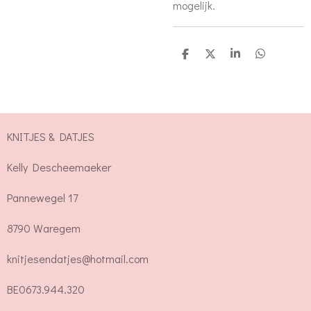
mogelijk.
D
D
S
D
e
e
h
e
l
e
a
l
e
l
r
e
n
e
n
KNITJES & DATJES
Kelly Descheemaeker
Pannewegel 17
8790 Waregem
knitjesendatjes@hotmail.com
BE0673.944.320