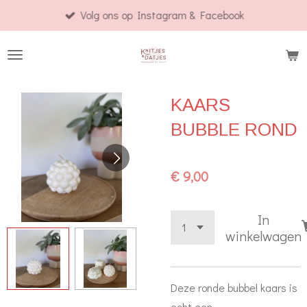
Volg ons op Instagram & Facebook
Ga
direct
naar
de
hoofdinhoud
KAARS
BUBBLE ROND
€ 9,00
In
winkelwagen
Deze ronde bubbel kaars is
echt een