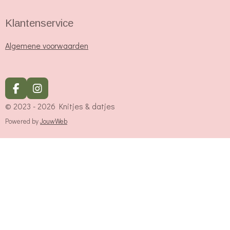
Klantenservice
Algemene voorwaarden
F
I
a
n
© 2023 - 2026 Knitjes & datjes
c
s
e
t
Powered by
JouwWeb
b
a
o
g
o
r
k
a
m