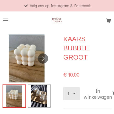
Volg ons op Instagram & Facebook
Ga
direct
naar
de
hoofdinhoud
KAARS
BUBBLE
GROOT
€ 10,00
In
winkelwagen