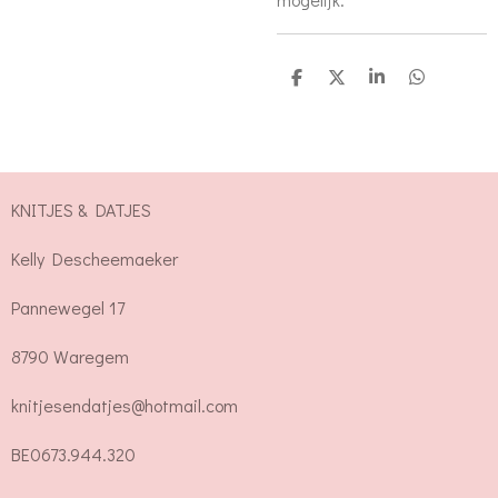
D
D
S
D
e
e
h
e
l
e
a
l
e
l
r
e
n
e
n
KNITJES & DATJES
Kelly Descheemaeker
Pannewegel 17
8790 Waregem
knitjesendatjes@hotmail.com
BE0673.944.320