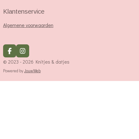
Klantenservice
Algemene voorwaarden
F
I
a
n
© 2023 - 2026 Knitjes & datjes
c
s
e
t
Powered by
JouwWeb
b
a
o
g
o
r
k
a
m