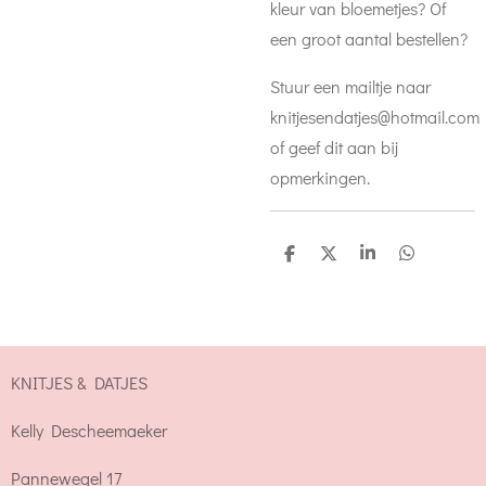
kleur van bloemetjes? Of
een groot aantal bestellen?
Stuur een mailtje naar
knitjesendatjes@hotmail.com
of geef dit aan bij
opmerkingen.
D
D
S
D
e
e
h
e
l
e
a
l
e
l
r
e
n
e
n
KNITJES & DATJES
Kelly Descheemaeker
Pannewegel 17