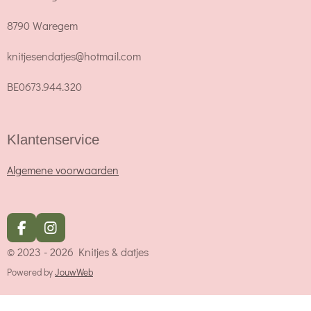
8790 Waregem
knitjesendatjes@hotmail.com
BE0673.944.320
Klantenservice
Algemene voorwaarden
F
I
a
n
© 2023 - 2026 Knitjes & datjes
c
s
e
t
Powered by
JouwWeb
b
a
o
g