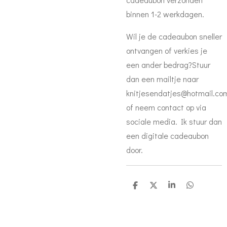
binnen 1-2 werkdagen.
Wil je de cadeaubon sneller
ontvangen of verkies je
een ander bedrag?Stuur
dan een mailtje naar
knitjesendatjes@hotmail.co
of neem contact op via
sociale media. Ik stuur dan
een digitale cadeaubon
door.
D
D
S
D
e
e
h
e
l
e
a
l
e
l
r
e
n
e
n