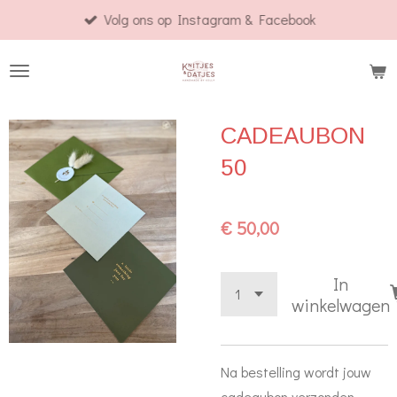
Volg ons op Instagram & Facebook
Ga
direct
naar
de
hoofdinhoud
CADEAUBON
50
€ 50,00
In
winkelwagen
Na bestelling wordt jouw
cadeaubon verzonden