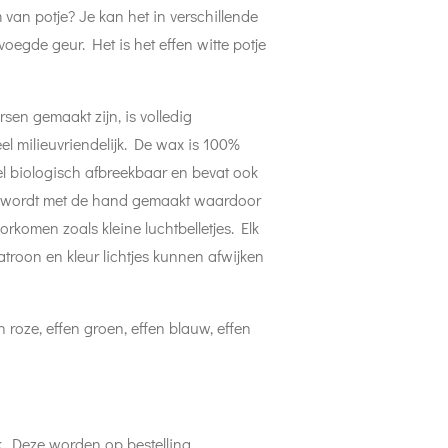
van potje? Je kan het in verschillende
voegde geur. Het is het effen witte potje
en gemaakt zijn, is volledig
l milieuvriendelijk. De wax is 100%
l biologisch afbreekbaar en bevat ook
e wordt met de hand gemaakt waardoor
orkomen zoals kleine luchtbelletjes. Elk
troon en kleur lichtjes kunnen afwijken
n roze, effen groen, effen blauw, effen
k. Deze worden op bestelling