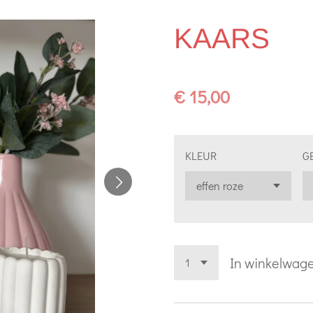
KAARS
€ 15,00
KLEUR
G
In winkelwag