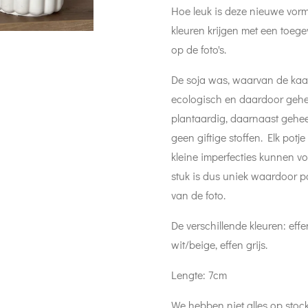
Hoe leuk is deze nieuwe vorm 
kleuren krijgen met een toege
op de foto's.
De soja was, waarvan de kaars
ecologisch en daardoor gehee
plantaardig, daarnaast gehee
geen giftige stoffen.
Elk potj
kleine imperfecties kunnen vo
stuk is dus uniek waardoor pa
van de foto.
De verschillende kleuren: effe
wit/beige, effen grijs.
Lengte: 7cm
We hebben niet alles op stoc