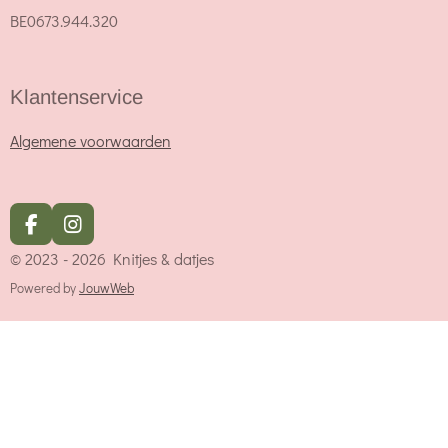
BE0673.944.320
Klantenservice
Algemene voorwaarden
F
I
a
n
© 2023 - 2026 Knitjes & datjes
c
s
e
t
Powered by
JouwWeb
b
a
o
g
o
r
k
a
m