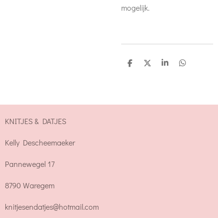
mogelijk.
D
D
S
D
e
e
h
e
l
e
a
l
e
l
r
e
n
e
n
KNITJES & DATJES
Kelly Descheemaeker
Pannewegel 17
8790 Waregem
knitjesendatjes@hotmail.com