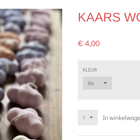
KAARS W
€ 4,00
KLEUR
In winkelwag