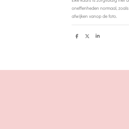
oneffenheden normaal, zoals w
afwijken vanop de foto.
D
D
S
e
e
h
l
e
a
e
l
r
n
e