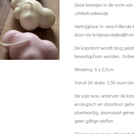
Deze kaarsjes in de vorm van 
uitdeelcadeautje.
Verkrijgbaar in verschillende 
door via knitjesendatjes@hot
De kaarslont wordt lang gela
bevestigd kan worden. Indien 
Afmeting: 6 
Vanaf 30 stuks: 3,50 euro/s
De soja was, waarvan de kaars
ecologisch en daardoor gehee
plantaardig, daarnaast gehee
geen giftige stoffen.
Elke kaars is zorgvuldig met 