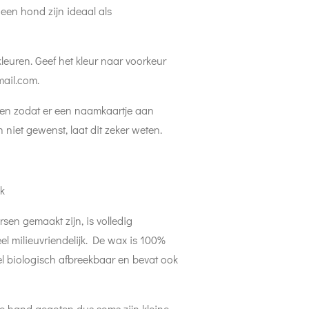
een hond zijn ideaal als
kleuren. Geef het kleur naar voorkeur
mail.com.
ten zodat er een naamkaartje aan
niet gewenst, laat dit zeker weten.
x 2,5cm
tuk
en gemaakt zijn, is volledig
l milieuvriendelijk. De wax is 100%
l biologisch afbreekbaar en bevat ook
de hand gegoten dus soms zijn kleine