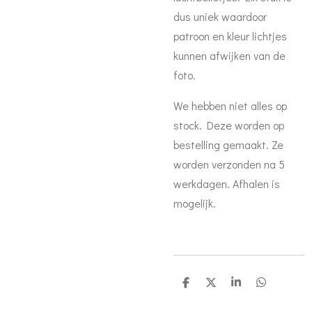
dus uniek waardoor
patroon en kleur lichtjes
kunnen afwijken van de
foto.
We hebben niet alles op
stock. Deze worden op
bestelling gemaakt. Ze
worden verzonden na 5
werkdagen. Afhalen is
mogelijk.
D
D
S
D
e
e
h
e
l
e
a
l