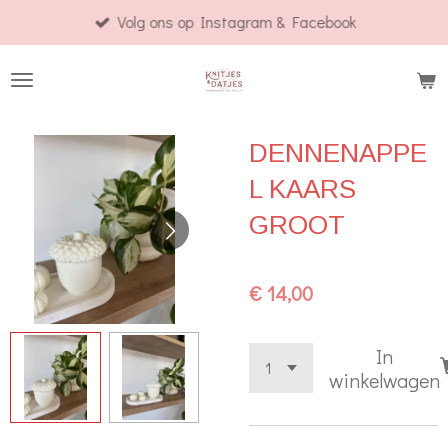
Volg ons op Instagram & Facebook
Ga
direct
naar
de
hoofdinhoud
DENNENAPPE
L KAARS
GROOT
€ 14,00
In
winkelwagen