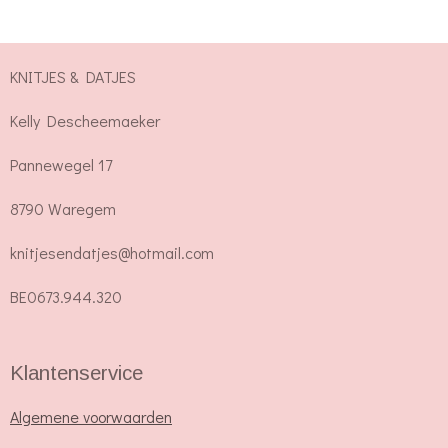
e
l
r
e
n
e
n
KNITJES & DATJES
Kelly Descheemaeker
Pannewegel 17
8790 Waregem
knitjesendatjes@hotmail.com
BE0673.944.320
Klantenservice
Algemene voorwaarden