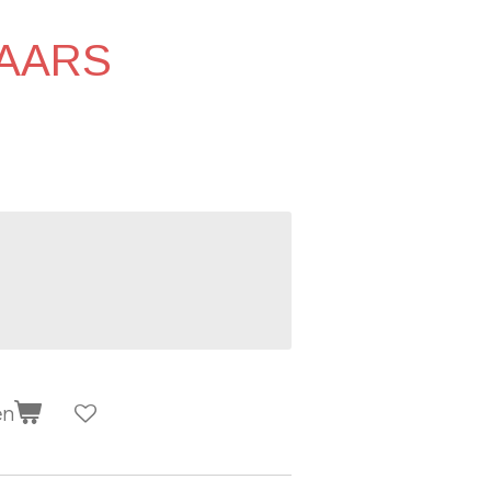
AARS
en