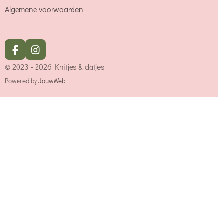
Algemene voorwaarden
F
I
a
n
© 2023 - 2026 Knitjes & datjes
c
s
e
t
Powered by
JouwWeb
b
a
o
g
o
r
k
a
m