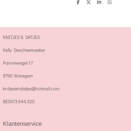
D
D
S
D
e
e
h
e
l
e
a
l
e
l
r
e
n
e
n
KNITJES & DATJES
Kelly Descheemaeker
Pannewegel 17
8790 Waregem
knitjesendatjes@hotmail.com
BE0673.944.320
Klantenservice