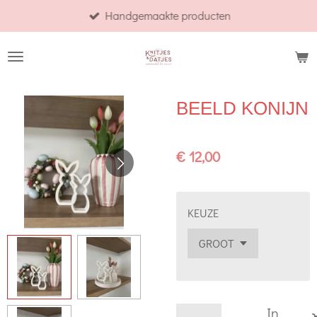
Handgemaakte producten
Ga
direct
naar
de
hoofdinhoud
BEELD KONIJN
€ 12,00
KEUZE
In