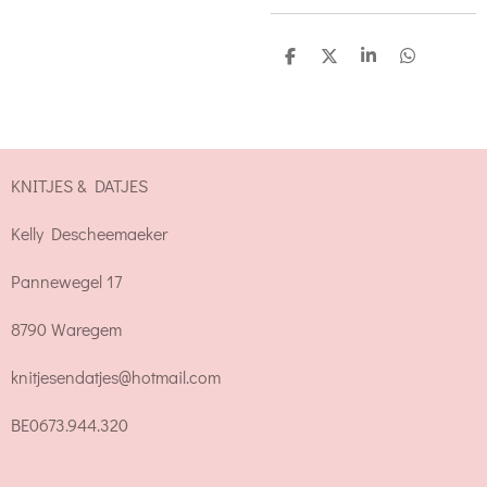
D
D
S
D
e
e
h
e
l
e
a
l
e
l
r
e
n
e
n
KNITJES & DATJES
Kelly Descheemaeker
Pannewegel 17
8790 Waregem
knitjesendatjes@hotmail.com
BE0673.944.320