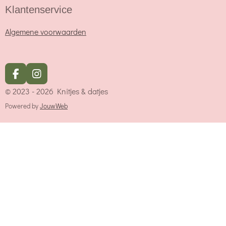
Klantenservice
Algemene voorwaarden
F
I
a
n
© 2023 - 2026 Knitjes & datjes
c
s
e
t
Powered by
JouwWeb
b
a
o
g
o
r
k
a
m