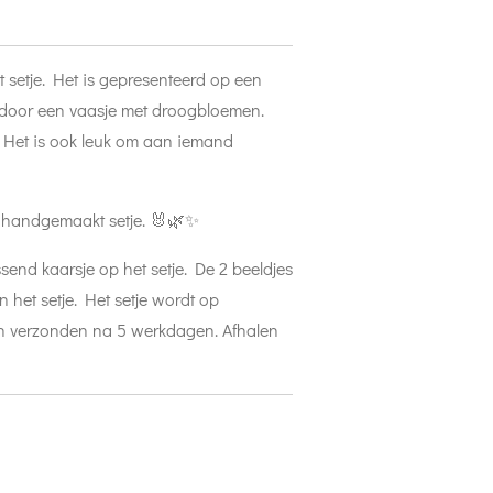
dit setje. Het is gepresenteerd op een
ld door een vaasje met droogbloemen.
 Het is ook leuk om aan iemand
it handgemaakt setje. 🐰🌿✨
send kaarsje op het setje. De 2 beeldjes
n het setje. Het setje wordt op
en verzonden na 5 werkdagen. Afhalen