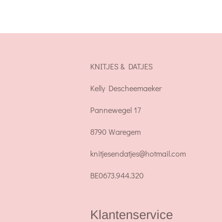
KNITJES & DATJES
Kelly Descheemaeker
Pannewegel 17
8790 Waregem
knitjesendatjes@hotmail.com
BE0673.944.320
Klantenservice