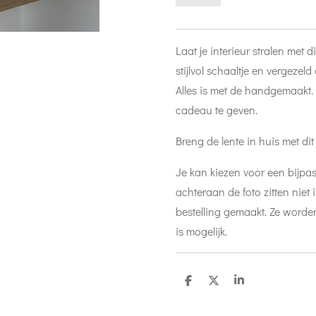
Laat je interieur stralen met 
stijlvol schaaltje en vergeze
Alles is met de handgemaakt.
cadeau te geven.
Breng de lente in huis met d
Je kan kiezen voor een bijpas
achteraan de foto zitten niet i
bestelling gemaakt. Ze word
is mogelijk.
D
D
S
e
e
h
l
e
a