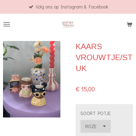
Volg ons op Instagram & Facebook
Ga
direct
naar
de
hoofdinhoud
KAARS
VROUWTJE/ST
UK
€ 15,00
SOORT POTJE