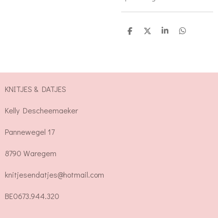
D
D
S
D
e
e
h
e
l
e
a
l
e
l
r
e
n
e
n
KNITJES & DATJES
Kelly Descheemaeker
Pannewegel 17
8790 Waregem
knitjesendatjes@hotmail.com
BE0673.944.320