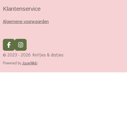
Klantenservice
Algemene voorwaarden
F
I
a
n
© 2023 - 2026 Knitjes & datjes
c
s
e
t
Powered by
JouwWeb
b
a
o
g
o
r
k
a
m