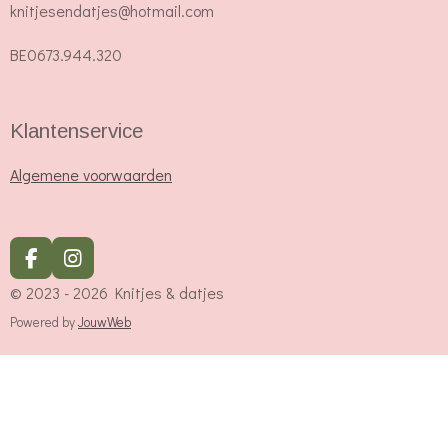
knitjesendatjes@hotmail.com
BE0673.944.320
Klantenservice
Algemene voorwaarden
F
I
a
n
© 2023 - 2026 Knitjes & datjes
c
s
e
t
Powered by
JouwWeb
b
a
o
g
o
r
k
a
m