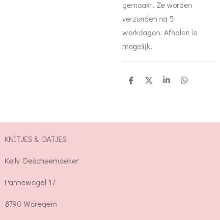
gemaakt. Ze worden
verzonden na 5
werkdagen. Afhalen is
mogelijk.
D
D
S
D
e
e
h
e
l
e
a
l
e
l
r
e
n
e
n
KNITJES & DATJES
Kelly Descheemaeker
Pannewegel 17
8790 Waregem