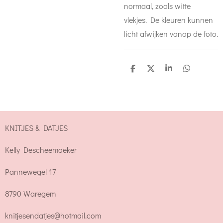
normaal, zoals witte
vlekjes. De kleuren kunnen
licht afwijken vanop de foto.
D
D
S
D
e
e
h
e
l
e
a
l
e
l
r
e
n
e
n
KNITJES & DATJES
Kelly Descheemaeker
Pannewegel 17
8790 Waregem
knitjesendatjes@hotmail.com