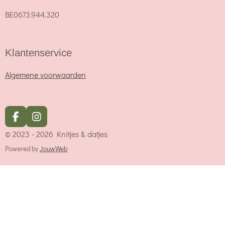
BE0673.944.320
Klantenservice
Algemene voorwaarden
F
I
a
n
© 2023 - 2026 Knitjes & datjes
c
s
e
t
Powered by
JouwWeb
b
a
o
g
o
r
k
a
m