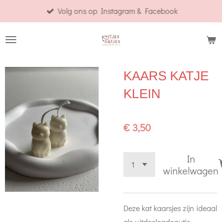
Volg ons op Instagram & Facebook
Ga
direct
naar
de
hoofdinhoud
KAARS KATJE
KLEIN
€ 3,50
In
winkelwagen
Deze kat kaarsjes zijn ideaal
als uitdeelcadeautje.