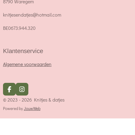
8790 Waregem
knitjesendatjes@hotmail.com
BE0673.944.320
Klantenservice
Algemene voorwaarden
F
I
a
n
© 2023 - 2026 Knitjes & datjes
c
s
e
t
Powered by
JouwWeb
b
a
o
g
o
r
k
a