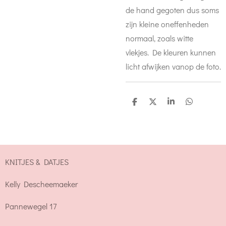
de hand gegoten dus soms
zijn kleine oneffenheden
normaal, zoals witte
vlekjes. De kleuren kunnen
licht afwijken vanop de foto.
D
D
S
D
e
e
h
e
l
e
a
l
e
l
r
e
n
e
n
KNITJES & DATJES
Kelly Descheemaeker
Pannewegel 17