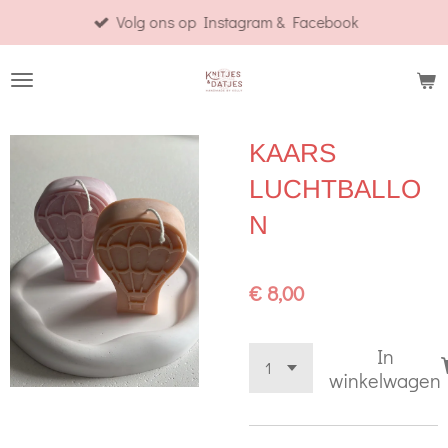
Volg ons op Instagram & Facebook
Ga
direct
naar
de
hoofdinhoud
KAARS
LUCHTBALLO
N
€ 8,00
In
winkelwagen