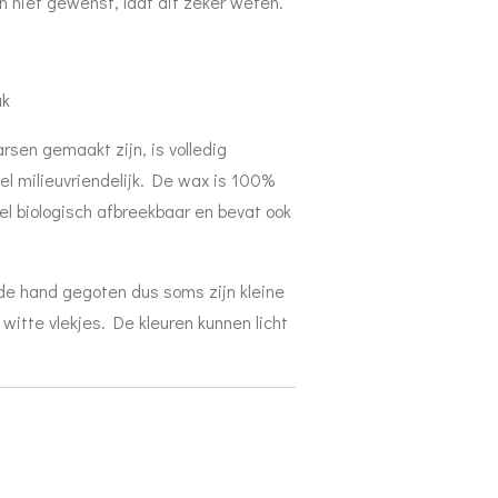
 niet gewenst, laat dit zeker weten.
 x 5cm
tuk
sen gemaakt zijn, is volledig
l milieuvriendelijk. De wax is 100%
l biologisch afbreekbaar en bevat ook
 de hand gegoten dus soms zijn kleine
witte vlekjes. De kleuren kunnen licht