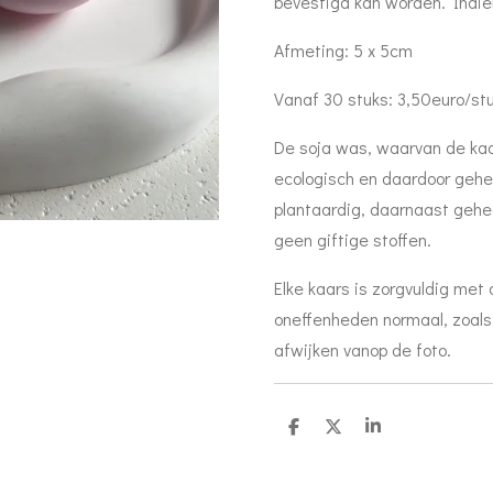
bevestigd kan worden. Indien
Afmeting: 5
Vanaf 30 stuks: 3,50euro/s
De soja was, waarvan de kaar
ecologisch en daardoor gehee
plantaardig, daarnaast gehee
geen giftige stoffen.
Elke kaars is zorgvuldig met
oneffenheden normaal, zoals 
afwijken vanop de foto.
D
D
S
e
e
h
l
e
a
e
l
r