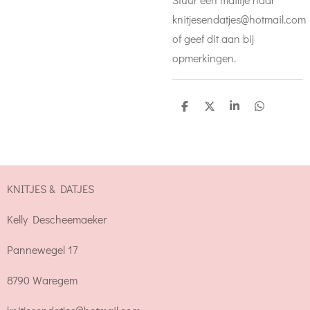
knitjesendatjes@hotmail.com
of geef dit aan bij
opmerkingen.
D
D
S
D
e
e
h
e
l
e
a
l
e
l
r
e
n
e
n
KNITJES & DATJES
Kelly Descheemaeker
Pannewegel 17
8790 Waregem