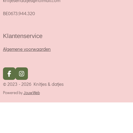
knitjesendatjes@hotmail.com
BE0673.944.320
Klantenservice
Algemene voorwaarden
F
I
a
n
© 2023 - 2026 Knitjes & datjes
c
s
e
t
Powered by
JouwWeb
b
a
o
g
o
r
k
a
m