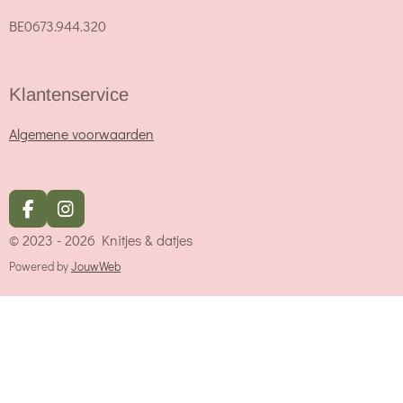
BE0673.944.320
Klantenservice
Algemene voorwaarden
F
I
a
n
© 2023 - 2026 Knitjes & datjes
c
s
e
t
Powered by
JouwWeb
b
a
o
g
o
r
k
a
m