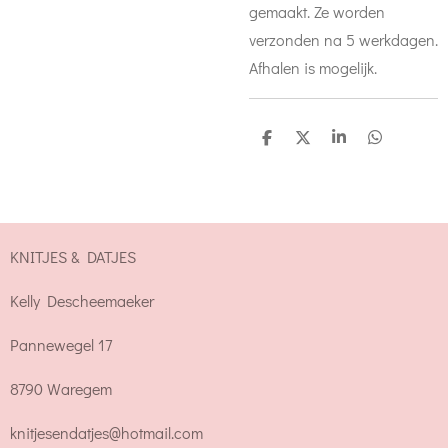
gemaakt. Ze worden
verzonden na 5 werkdagen.
Afhalen is mogelijk.
D
D
S
D
e
e
h
e
l
e
a
l
e
l
r
e
n
e
n
KNITJES & DATJES
Kelly Descheemaeker
Pannewegel 17
8790 Waregem
knitjesendatjes@hotmail.com