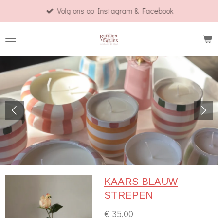
Volg ons op Instagram & Facebook
Ga
direct
naar
de
hoofdinhoud
KAARS BLAUW
STREPEN
€ 35,00